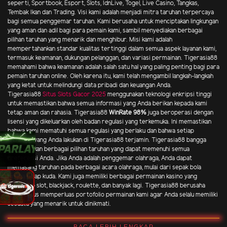
seperti, Sportbook, Esport, Slots, IdnLive, Togel, Live Casino, Tangkas,
Tembak Ikan dan Trading. Visi kami adalah menjadi mitra taruhan terpercaya
bagi semua penggemar taruhan. Kami berusaha untuk menciptakan lingkungan
yang aman dan adil bagi para pemain kami, sambil menyediakan berbagai
pilihan taruhan yang menarik dan menghibur. Misi kami adalah
mempertahankan standar kualitas tertinggi dalam semua aspek layanan kami,
termasuk keamanan, dukungan pelanggan, dan variasi permainan. Tigerasia88
memahami bahwa keamanan adalah salah satu hal yang paling penting bagi para
pemain taruhan online. Oleh karena itu, kami telah mengambil langkah-langkah
yang ketat untuk melindungi data pribadi dan keuangan Anda.
Tigerasia88
Situs Slots Gacor 2025
menggunakan teknologi enkripsi tinggi
untuk memastikan bahwa semua informasi yang Anda berikan kepada kami
tetap aman dan rahasia. Tigerasia88
WinRate 98%
juga beroperasi dengan
lisensi yang dikeluarkan oleh badan regulasi yang terkemuka. Ini memastikan
bahwa kami mematuhi semua regulasi yang berlaku dan bahwa setiap
transaksi yang Anda lakukan di Tigerasia88 terjamin. Tigerasia88 bangga
menyediakan berbagai pilihan taruhan yang dapat memenuhi semua
preferensi Anda. Jika Anda adalah penggemar olahraga, Anda dapat
memasang taruhan pada berbagai acara olahraga, mulai dari sepak bola
hingga balap kuda. Kami juga memiliki berbagai permainan kasino yang
mencakup slot, blackjack, roulette, dan banyak lagi. Tigerasia88 berusaha
untuk terus memperluas portofolio permainan kami agar Anda selalu memiliki
sesuatu yang menarik untuk dinikmati.