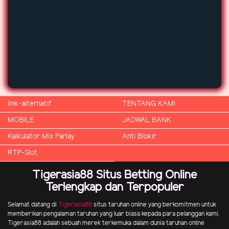
link-alternatif
TENTANG KAMI
MOBILE
JADWAL BANK
Kalkulator Mix Parlay
Anti Blokir
RTP-Slot
Tigerasia88 Situs Betting Online
Terlengkap dan Terpopuler
Selamat datang di
Tigerasia88
situs taruhan online yang berkomitmen untuk
memberikan pengalaman taruhan yang luar biasa kepada para pelanggan kami.
Tigerasia88 adalah sebuah merek terkemuka dalam dunia taruhan online