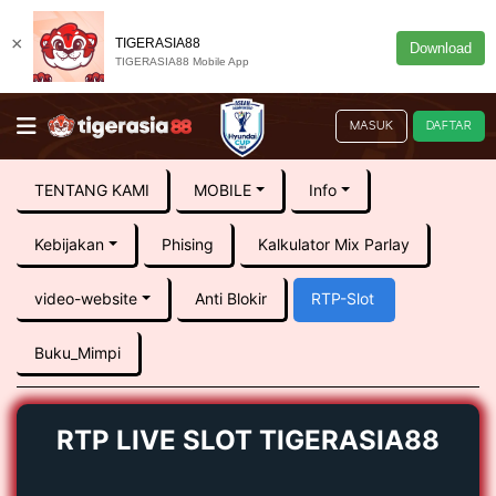
×
TIGERASIA88
Download
TIGERASIA88 Mobile App
MASUK
DAFTAR
TENTANG KAMI
MOBILE
Info
Kebijakan
Phising
Kalkulator Mix Parlay
video-website
Anti Blokir
RTP-Slot
Buku_Mimpi
RTP LIVE SLOT TIGERASIA88